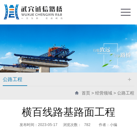
公路工程
首页
>
经营领域
>
公路工程
横百线路基路面工程
发布时间：2023-05-17
浏览次数：
782
作者：小编